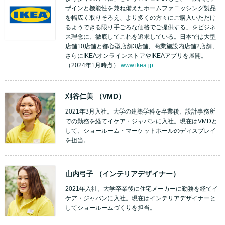
ザインと機能性を兼ね備えたホームファニッシング製品
を幅広く取りそろえ、より多くの方々にご購入いただけ
るようできる限り手ごろな価格でご提供する」をビジネ
ス理念に、徹底してこれを追求している。日本では大型
店舗10店舗と都心型店舗3店舗、商業施設内店舗2店舗、
さらにIKEAオンラインストアやIKEAアプリを展開。
（2024年1月時点）
www.ikea.jp
刈谷仁美
（VMD）
2021年3月入社。大学の建築学科を卒業後、設計事務所
での勤務を経てイケア・ジャパンに入社。現在はVMDと
して、ショールーム・マーケットホールのディスプレイ
を担当。
山内弓子
（インテリアデザイナー）
2021年入社。大学卒業後に住宅メーカーに勤務を経てイ
ケア・ジャパンに入社。現在はインテリアデザイナーと
してショールームづくりを担当。