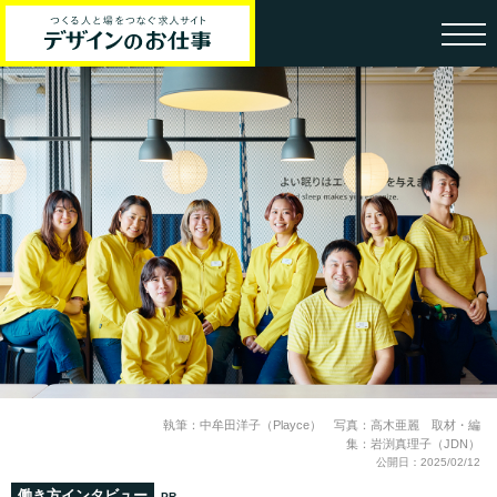
執筆：中牟田洋子（Playce） 写真：高木亜麗 取材・編
集：岩渕真理子（JDN）
公開日：2025/02/12
働き方インタビュー
PR