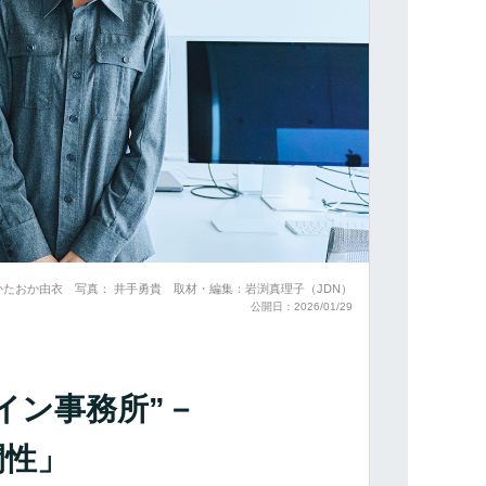
かたおか由衣 写真： 井手勇貴 取材・編集：岩渕真理子（JDN）
公開日：2026/01/29
イン事務所”－
間性」