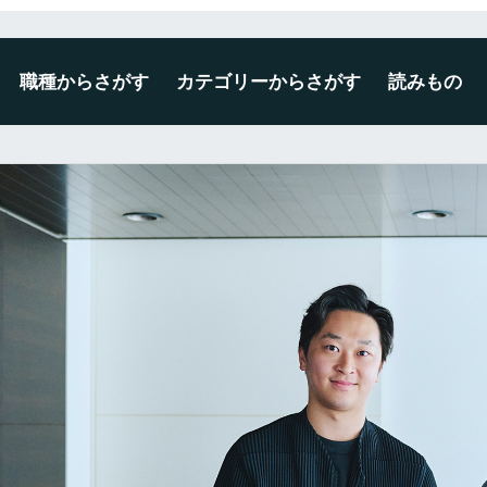
職種からさがす
カテゴリーからさがす
読みもの
デザイナー
エンジニア
ディレクター・プロデューサー
企画・マーケティング
編集・ライター
広報・事務・その他
未経験・新卒歓迎
広告・出版・印刷
プロダクト・雑貨
空間・ディスプレイ
建築・インテリア
WEB・ゲーム・アプリ
映像・写真・アニメーション
ファッション・テキスタイル