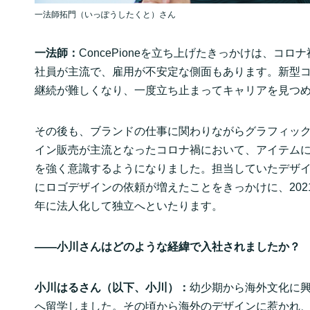
一法師拓門（いっぽうしたくと）さん
一法師：
ConcePioneを立ち上げたきっかけは、コ
社員が主流で、雇用が不安定な側面もあります。新型
継続が難しくなり、一度立ち止まってキャリアを見つ
その後も、ブランドの仕事に関わりながらグラフィッ
イン販売が主流となったコロナ禍において、アイテム
を強く意識するようになりました。担当していたデザ
にロゴデザインの依頼が増えたことをきっかけに、2021年に
年に法人化して独立へといたります。
——小川さんはどのような経緯で入社されましたか？
小川はるさん（以下、小川）：
幼少期から海外文化に興
へ留学しました。その頃から海外のデザインに惹かれ