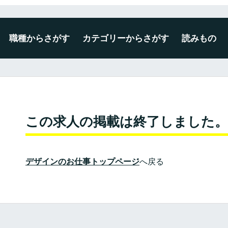
職種からさがす
カテゴリーからさがす
読みもの
デザイナー
エンジニア
ディレクター・プロデューサー
企画・マーケティング
編集・ライター
広報・事務・その他
未経験・新卒可
広告・出版・印刷
プロダクト・雑貨
空間・ディスプレイ
建築・インテリア
WEB・ゲーム・アプリ
映像・写真・アニメーション
ファッション・テキスタイル
この求人の掲載は終了しました。
デザインのお仕事トップページ
へ戻る