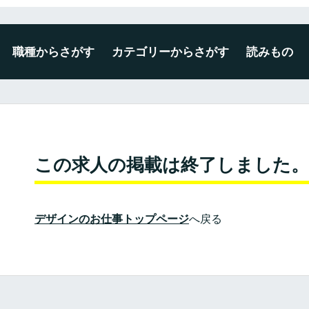
職種からさがす
カテゴリーからさがす
読みもの
デザイナー
エンジニア
ディレクター・プロデューサー
企画・マーケティング
編集・ライター
広報・事務・その他
未経験・新卒可
広告・出版・印刷
プロダクト・雑貨
空間・ディスプレイ
建築・インテリア
WEB・ゲーム・アプリ
映像・写真・アニメーション
ファッション・テキスタイル
この求人の掲載は終了しました。
デザインのお仕事トップページ
へ戻る