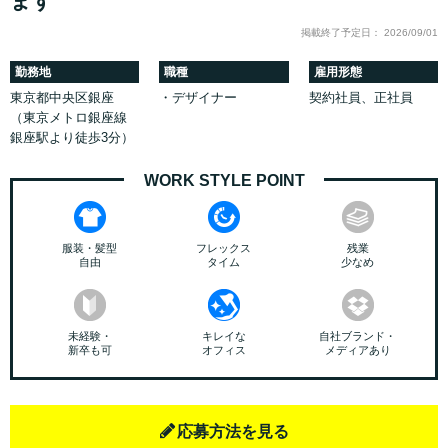
ます
掲載終了予定日： 2026/09/01
勤務地
職種
雇用形態
東京都中央区銀座
・デザイナー
契約社員、正社員
（東京メトロ銀座線
銀座駅より徒歩3分）
WORK STYLE POINT
服装・髪型
フレックス
残業
自由
タイム
少なめ
未経験・
キレイな
自社ブランド・
新卒も可
オフィス
メディアあり
応募方法を見る