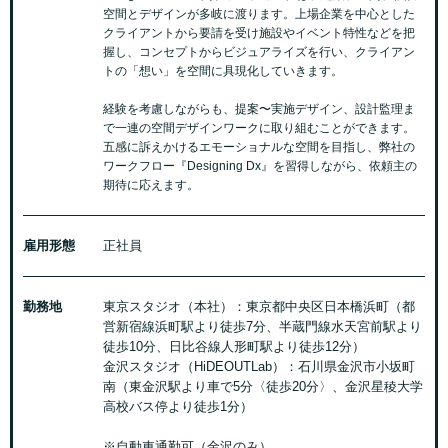
空間とデザインが多岐に渡ります。上場企業を中心とした
クライアントから要請を受け施設やイベント特性などを把
握し、コンセプトからビジュアライズを行い、クライアン
トの「想い」を空間に具現化していきます。
経験を考慮しながらも、提案〜実施デザイン、設計監理ま
で一連の空間デザインワークに取り組むことができます。
五感に訴えかけるエモーショナルな空間を目指し、弊社の
ワークフロー『Designing Dx』を習得しながら、依頼主の
期待に応えます。
雇用形態
正社員
勤務地
東京スタジオ（本社）：東京都中央区日本橋浜町（都
営新宿線浜町駅より徒歩7分、半蔵門線水天宮前駅より
徒歩10分、日比谷線人形町駅より徒歩12分）
金沢スタジオ（HiDEOUTLab）：石川県金沢市小坂町
南（東金沢駅より車で5分〈徒歩20分〉、金沢星稜大学
高校バス停より徒歩1分）
※自動車通勤可（金沢のみ）