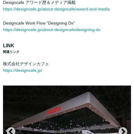
Designcafe アワード歴＆メディア掲載
https://designcafe.jp/about-designcafe/award-and-media
Designcafe Work Flow "Designing Dx"
https://designcafe.jp/about-designcafe/designing-dx
LINK
関連リンク
株式会社デザインカフェ
https://designcafe.jp/