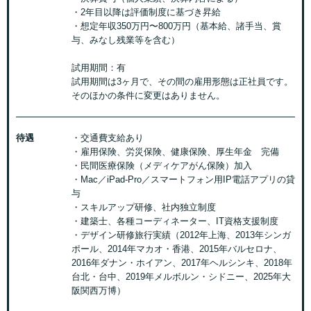
・2年目以降は評価制度に基づき昇給
・想定年収350万円〜800万円（基本給、諸手当、賞
与、みなし残業等を含む）
試用期間：有
試用期間は3ヶ月で、その間の雇用形態は正社員です。
そのほかの条件に変更はありません。
待遇
・交通費支給あり
・雇用保険、労災保険、健康保険、厚生年金 完備
・民間医療保険（メディケアがん保険）加入
・Mac／iPad-Pro／スマートフォン用IP電話アプリの貸
与
・スキルアップ研修、社内独立制度
・建築士、各種コーディネーター、IT資格支援制度
・デザイン研修旅行実績（2012年上海、2013年シンガ
ポール、2014年マカオ・香港、2015年バルセロナ、
2016年ダナン・ホイアン、2017年ヘルシンキ、2018年
台北・台中、2019年メルボルン・シドニー、2025年大
阪関西万博）