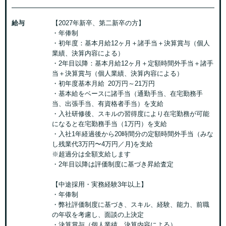
給与
【2027年新卒、第二新卒の方】
・年俸制
・初年度：基本月給12ヶ月＋諸手当＋決算賞与（個人
業績、決算内容による）
・2年目以降：基本月給12ヶ月＋定額時間外手当＋諸手
当＋決算賞与（個人業績、決算内容による）
・初年度基本月給 20万円～21万円
・基本給をベースに諸手当（通勤手当、在宅勤務手
当、出張手当、有資格者手当）を支給
・入社研修後、スキルの習得度により在宅勤務が可能
になると在宅勤務手当（1万円）を支給
・入社1年経過後から20時間分の定額時間外手当（みな
し残業代3万円〜4万円／月)を支給
※超過分は全額支給します
・2年目以降は評価制度に基づき昇給査定
【中途採用・実務経験3年以上】
・年俸制
・弊社評価制度に基づき、スキル、経験、能力、前職
の年収を考慮し、面談の上決定
・決算賞与（個人業績、決算内容による）