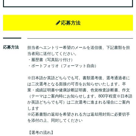
応募方法
応募方法
担当者へエントリー希望のメールを送信後、下記書類を担
当者宛に送付してください。
・履歴書（写真貼り付け）
・ポートフォリオ（フォーマット自由）
※日本語か英語どちらでも可。書類選考後、選考通過者に
は二次選考となる面接の可否をお知らせいたします。卒
業・成績証明書や健康診断証明書、色覚検査診断書、作文
（テーマはご案内時にお知らせします。800字程度※日本語
か英語どちらでも可）は二次選考に進まれる場合にご案内
します
※応募書類の返却を希望される方は返却用封筒に必要切手
を添付の上、同封してください
【選考の流れ】