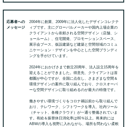
応募者への
2004年に創業、2009年に法人化したデザインコレクテ
メッセージ
ィブです。主にグローバルメーカーや国内上場企業の
クライアントから依頼される空間デザイン（店舗、シ
ョールーム）、住宅開発、プロモーションスペース、
展示会ブース、仮設建築など建築と空間領域のコミュ
ニケーション・デザインを中心とした空間ブランディ
ングを手がけています。
2024年におかげさまで創立20周年、法人設立15周年を
迎えることができました。得意先、クライアントは首
都圏が中心ですが、全国に点在し、さまざまな空間＆
環境デザインの案件に取り組んでおり、クロスオーバ
ーな空間デザインに取り組めるのが最大の特徴です。
働きやすい環境づくりをコロナ禍以前から取り組んで
おり、テレワーク、シフトワークを導入、社内ツール
（チャット、各種クラウド）が一通り整備されていま
す。有給＆振替休日消化率は80％以上。将来的には
ABWの導入も視野に入れながら、場所を問わない柔軟