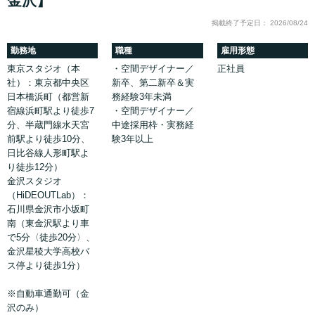
金沢】
掲載終了予定日： 2026/08/24
勤務地
職種
雇用形態
東京スタジオ（本
・空間デザイナー／
正社員
社）：東京都中央区
新卒、第二新卒＆実
日本橋浜町（都営新
務経験3年未満
宿線浜町駅より徒歩7
・空間デザイナー／
分、半蔵門線水天宮
中途採用枠・実務経
前駅より徒歩10分、
験3年以上
日比谷線人形町駅よ
り徒歩12分）
金沢スタジオ
（HiDEOUTLab）：
石川県金沢市小坂町
南（東金沢駅より車
で5分〈徒歩20分〉、
金沢星稜大学高校バ
ス停より徒歩1分）
※自動車通勤可（金
沢のみ）