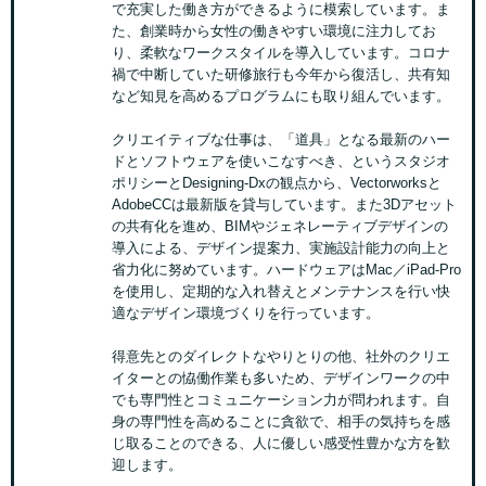
で充実した働き方ができるように模索しています。ま
た、創業時から女性の働きやすい環境に注力してお
り、柔軟なワークスタイルを導入しています。コロナ
禍で中断していた研修旅行も今年から復活し、共有知
など知見を高めるプログラムにも取り組んでいます。
クリエイティブな仕事は、「道具」となる最新のハー
ドとソフトウェアを使いこなすべき、というスタジオ
ポリシーとDesigning-Dxの観点から、Vectorworksと
AdobeCCは最新版を貸与しています。また3Dアセット
の共有化を進め、BIMやジェネレーティブデザインの
導入による、デザイン提案力、実施設計能力の向上と
省力化に努めています。ハードウェアはMac／iPad-Pro
を使用し、定期的な入れ替えとメンテナンスを行い快
適なデザイン環境づくりを行っています。
得意先とのダイレクトなやりとりの他、社外のクリエ
イターとの恊働作業も多いため、デザインワークの中
でも専門性とコミュニケーション力が問われます。自
身の専門性を高めることに貪欲で、相手の気持ちを感
じ取ることのできる、人に優しい感受性豊かな方を歓
迎します。