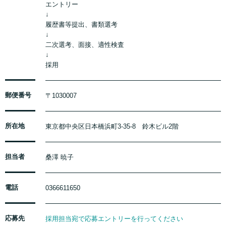
エントリー
↓
履歴書等提出、書類選考
↓
二次選考、面接、適性検査
↓
採用
郵便番号
〒1030007
所在地
東京都中央区日本橋浜町3-35-8 鈴木ビル2階
担当者
桑澤 暁子
電話
0366611650
応募先
採用担当宛で応募エントリーを行ってください