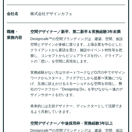
会社名
株式会社デザインカフェ
職種・
空間デザイナー／新卒、第二新卒＆実務経験3年未満
業務内容
Designcafe™️の空間ブランディングは、建築、空間、仮設
空間とデザインが多岐に渡ります。上場企業を中心とした
クライアントから要請を受け、施設やイベント特性等を把
握し、コンセプトからビジュアライズを行い、クライアン
トの「想い」を空間に具現化します。
実務経験がない方はサポートワークなどOJTの中でデザイン
ワークからスタート。アイデアだしから提案〜実施につな
げ、五感に訴えかけるエモーショナルな空間を目指し、弊
社のワークフロー『Designing Dx』を学びながら一連のデ
ザインサポートを行います。
将来的には主担デザイナー、ディレクターとして活躍でき
るよう共創していきます。
空間デザイナー／中途採用枠・実務経験3年以上
Designcafe™️の空間ブランディングは、建築、空間、仮設