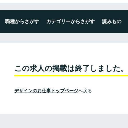
職種からさがす
カテゴリーからさがす
読みもの
デザイナー
エンジニア
ディレクター・プロデューサー
企画・マーケティング
編集・ライター
広報・事務・その他
未経験・新卒可
広告・出版・印刷
プロダクト・雑貨
空間・ディスプレイ
建築・インテリア
WEB・ゲーム・アプリ
映像・写真・アニメーション
ファッション・テキスタイル
この求人の掲載は終了しました。
デザインのお仕事トップページ
へ戻る