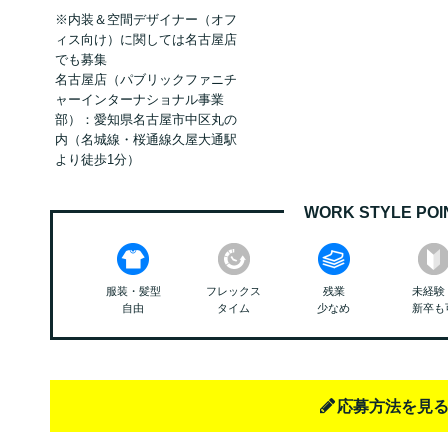
※内装＆空間デザイナー（オフ
ィス向け）に関しては名古屋店
でも募集
名古屋店（パブリックファニチ
ャーインターナショナル事業
部）：愛知県名古屋市中区丸の
内（名城線・桜通線久屋大通駅
より徒歩1分）
WORK STYLE POI
服装・髪型
フレックス
残業
未経験
自由
タイム
少なめ
新卒も
応募方法を見