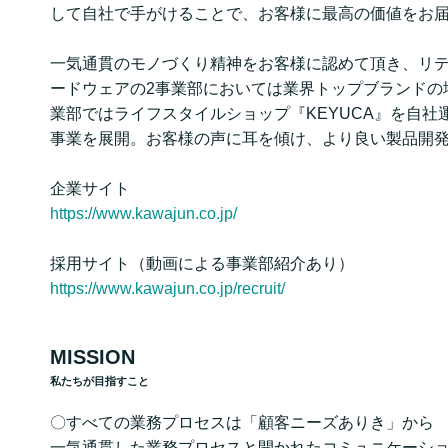
して自社で手がけることで、お客様に最高の価値をお
一気通貫のモノづくり精神をお客様に認めて頂き、リ
ードウェアの2事業部においては業界トップブランドの
業部ではライフスタイルショップ『KEYUCA』を自社
事業を展開。お客様の声に耳を傾け、より良い製品開
企業サイト
https://www.kawajun.co.jp/
採用サイト（動画による事業部紹介あり）
https://www.kawajun.co.jp/recruit/
MISSION
私たちが目指すこと
〇すべての業務プロセスは「顧客ニーズありき」から
一気通貫した業務プロセスと開かれたコミュニケーシ