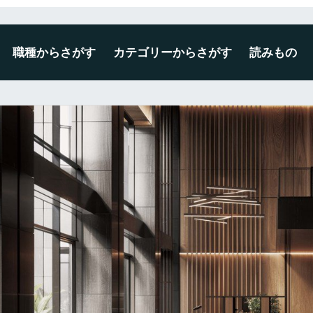
職種からさがす
カテゴリーからさがす
読みもの
デザイナー
エンジニア
ディレクター・プロデューサー
企画・マーケティング
編集・ライター
広報・事務・その他
未経験・新卒可
広告・出版・印刷
プロダクト・雑貨
空間・ディスプレイ
建築・インテリア
WEB・ゲーム・アプリ
映像・写真・アニメーション
ファッション・テキスタイル