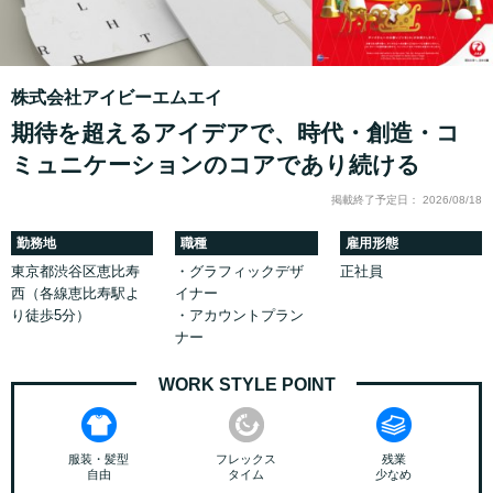
株式会社アイビーエムエイ
期待を超えるアイデアで、時代・創造・コ
ミュニケーションのコアであり続ける
掲載終了予定日： 2026/08/18
勤務地
職種
雇用形態
東京都渋谷区恵比寿
・グラフィックデザ
正社員
西（各線恵比寿駅よ
イナー
り徒歩5分）
・アカウントプラン
ナー
WORK STYLE POINT
服装・髪型
フレックス
残業
自由
タイム
少なめ