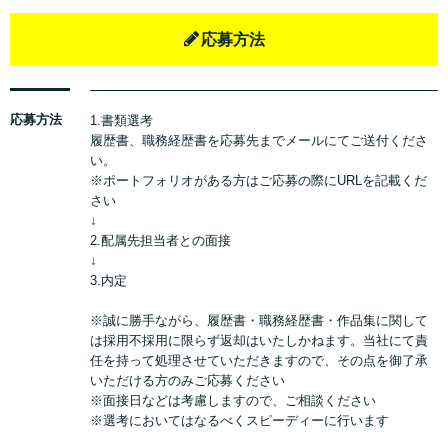
応募方法
応募方法
1.書類選考
履歴書、職務経歴書を応募先までメールにてご送付くださ
い。
※ポートフォリオがある方はご応募の際にURLを記載くだ
さい
↓
2.配属先担当者との面接
↓
3.内定
※誠に勝手ながら、履歴書・職務経歴書・作品集に関して
は採用不採用に限らず返却はいたしかねます。当社にて責
任を持って処理させていただきますので、その点を御了承
いただける方のみご応募ください
※面接日などは考慮しますので、ご相談ください
※選考においてはなるべくスピーディーに行います