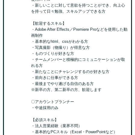
・新しいことに対して意欲を持つことができ、向上心
を持って日々勉強、スキルアップできる方
【歓迎するスキル】
・Adobe After Effects／Premiere Proなどを使用した動
画制作
・基本的なhtml、cssがわかる方
・写真撮影（物撮り）が得意な方
・ものづくりが好きな方
・チームメンバーと積極的にコミュニケーションが取
れる方
・新たなことにチャレンジするのが好きな方
・前向きに仕事ができる方
・最後までやり遂げる自信のある方
※新卒の方、第二新卒の方、歓迎します
〇アカウントプランナー
・中途採用のみ
【必須スキル】
・法人営業経験（業界不問）
・基本的なPCスキル（Excel・PowerPointなど）