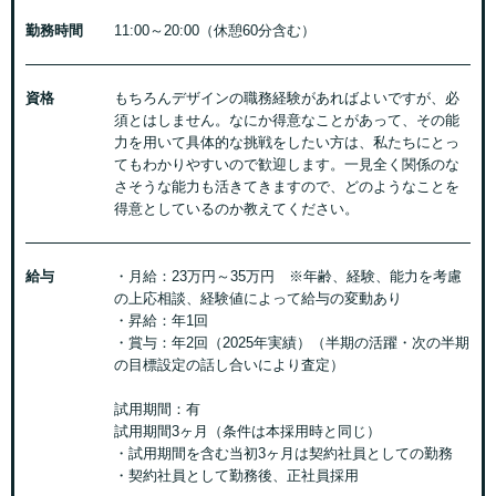
勤務時間
11:00～20:00（休憩60分含む）
資格
もちろんデザインの職務経験があればよいですが、必
須とはしません。なにか得意なことがあって、その能
力を用いて具体的な挑戦をしたい方は、私たちにとっ
てもわかりやすいので歓迎します。一見全く関係のな
さそうな能力も活きてきますので、どのようなことを
得意としているのか教えてください。
給与
・月給：23万円～35万円 ※年齢、経験、能力を考慮
の上応相談、経験値によって給与の変動あり
・昇給：年1回
・賞与：年2回（2025年実績）（半期の活躍・次の半期
の目標設定の話し合いにより査定）
試用期間：有
試用期間3ヶ月（条件は本採用時と同じ）
・試用期間を含む当初3ヶ月は契約社員としての勤務
・契約社員として勤務後、正社員採用