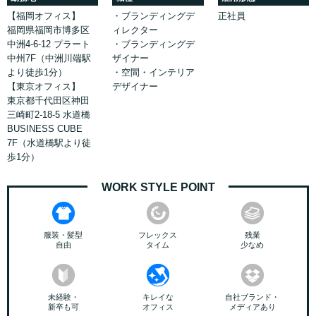
【福岡オフィス】
・ブランディングデ
正社員
福岡県福岡市博多区
ィレクター
中洲4-6-12 プラート
・ブランディングデ
中州7F（中洲川端駅
ザイナー
より徒歩1分）
・空間・インテリア
【東京オフィス】
デザイナー
東京都千代田区神田
三崎町2-18-5 水道橋
BUSINESS CUBE
7F（水道橋駅より徒
歩1分）
WORK STYLE POINT
服装・髪型
フレックス
残業
自由
タイム
少なめ
未経験・
キレイな
自社ブランド・
新卒も可
オフィス
メディアあり