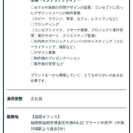
空間・インテリアデザイナー
〇ホテルや旅館の空間デザインの提案、コンセプトに沿っ
たデザインイメージの制作業務
（ロビー、ラウンジ、客室、カフェ、レストランなど）
〇ブランディング
（コンセプトメイク、リサーチ業務、プロジェクト進行管
理・進行サポート、クリエイティブ監修）
〇社内外のプロジェクトメンバーのキャスティング（コピ
ーライティング、撮影など）
〇デザイン業務
〇制作物のプレゼンテーション
〇案件進行管理 など
ブランドを一から構築していく、とてもやりがいのあるお
仕事です。
雇用形態
正社員
勤務地
【福岡オフィス】
福岡県福岡市博多区中洲4-6-12 プラート中州7F（中洲
川端駅より徒歩1分）