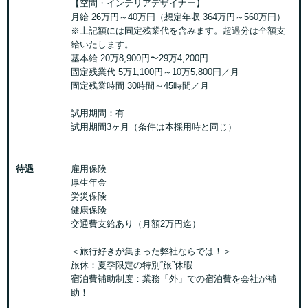
【空間・インテリアデザイナー】
月給 26万円～40万円（想定年収 364万円～560万円）
※上記額には固定残業代を含みます。超過分は全額支
給いたします。
基本給 20万8,900円〜29万4,200円
固定残業代 5万1,100円～10万5,800円／月
固定残業時間 30時間～45時間／月
試用期間：有
試用期間3ヶ月（条件は本採用時と同じ）
待遇
雇用保険
厚生年金
労災保険
健康保険
交通費支給あり（月額2万円迄）
＜旅行好きが集まった弊社ならでは！＞
旅休：夏季限定の特別“旅”休暇
宿泊費補助制度：業務「外」での宿泊費を会社が補
助！