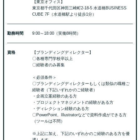
【東京オフィス】
東京都千代田区神田三崎町2-18-5 水道橋BUSINESS
CUBE 7F（水道橋駅より徒歩1分）
勤務時間
9:00～18:00（実働8時間）
資格
【ブランディングディレクター】
〇各種専門学校卒以上
〇経験者のみ募集
＜必須条件＞
〇ブランディングディレクターもしくは類似の職種ご
経験者（下記いずれかのご経験者）
・企画立案経験のある方
・プロジェクトマネジメントの経験がある方
・ディレクション経験のある方
〇PowerPoint、Illustratorなどで資料作成ができる方
（ツールは不問）
※上記に加え、下記のいずれかのご経験のある方を優
遇します