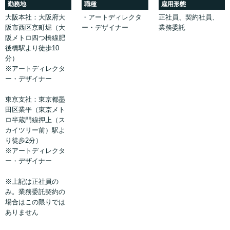
勤務地
職種
雇用形態
大阪本社：大阪府大
・アートディレクタ
正社員、契約社員、
阪市西区京町堀（大
ー・デザイナー
業務委託
阪メトロ四つ橋線肥
後橋駅より徒歩10
分）
※アートディレクタ
ー・デザイナー
東京支社：東京都墨
田区業平（東京メト
ロ半蔵門線押上（ス
カイツリー前）駅よ
り徒歩2分）
※アートディレクタ
ー・デザイナー
※上記は正社員の
み。業務委託契約の
場合はこの限りでは
ありません