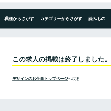
職種からさがす
カテゴリーからさがす
読みもの
デザイナー
エンジニア
ディレクター・プロデューサー
企画・マーケティング
編集・ライター
広報・事務・その他
未経験・新卒可
広告・出版・印刷
プロダクト・雑貨
空間・ディスプレイ
建築・インテリア
WEB・ゲーム・アプリ
映像・写真・アニメーション
ファッション・テキスタイル
この求人の掲載は終了しました。
デザインのお仕事トップページ
へ戻る