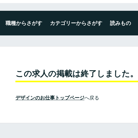
職種からさがす
カテゴリーからさがす
読みもの
デザイナー
エンジニア
ディレクター・プロデューサー
企画・マーケティング
編集・ライター
広報・事務・その他
未経験・新卒可
広告・出版・印刷
プロダクト・雑貨
空間・ディスプレイ
建築・インテリア
WEB・ゲーム・アプリ
映像・写真・アニメーション
ファッション・テキスタイル
この求人の掲載は終了しました。
デザインのお仕事トップページ
へ戻る