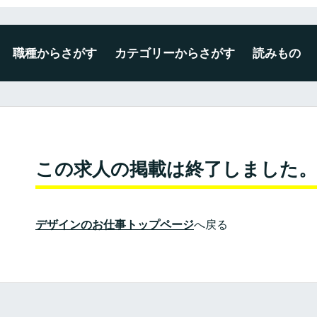
職種からさがす
カテゴリーからさがす
読みもの
デザイナー
エンジニア
ディレクター・プロデューサー
企画・マーケティング
編集・ライター
広報・事務・その他
未経験・新卒可
広告・出版・印刷
プロダクト・雑貨
空間・ディスプレイ
建築・インテリア
WEB・ゲーム・アプリ
映像・写真・アニメーション
ファッション・テキスタイル
この求人の掲載は終了しました。
デザインのお仕事トップページ
へ戻る