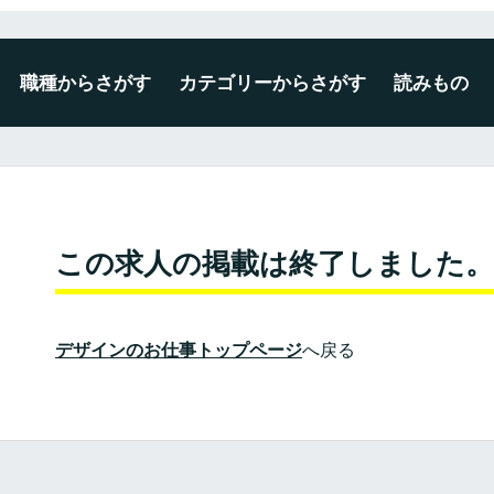
職種からさがす
カテゴリーからさがす
読みもの
デザイナー
エンジニア
ディレクター・プロデューサー
企画・マーケティング
編集・ライター
広報・事務・その他
未経験・新卒可
広告・出版・印刷
プロダクト・雑貨
空間・ディスプレイ
建築・インテリア
WEB・ゲーム・アプリ
映像・写真・アニメーション
ファッション・テキスタイル
この求人の掲載は終了しました。
デザインのお仕事トップページ
へ戻る