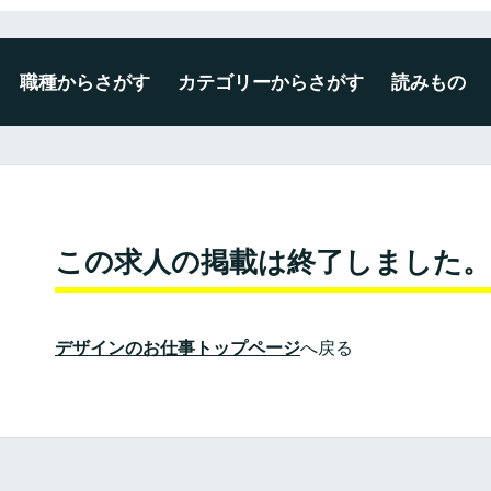
職種からさがす
カテゴリーからさがす
読みもの
デザイナー
エンジニア
ディレクター・プロデューサー
企画・マーケティング
編集・ライター
広報・事務・その他
未経験・新卒可
広告・出版・印刷
プロダクト・雑貨
空間・ディスプレイ
建築・インテリア
WEB・ゲーム・アプリ
映像・写真・アニメーション
ファッション・テキスタイル
この求人の掲載は終了しました。
デザインのお仕事トップページ
へ戻る