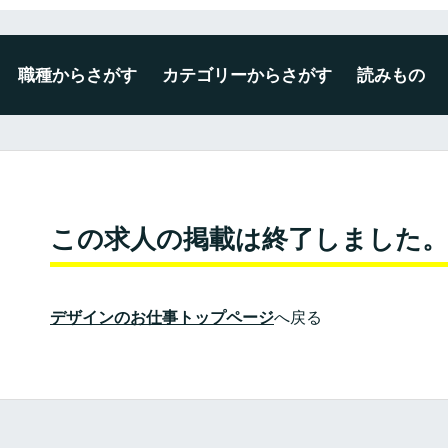
職種からさがす
カテゴリーからさがす
読みもの
デザイナー
エンジニア
ディレクター・プロデューサー
企画・マーケティング
編集・ライター
広報・事務・その他
未経験・新卒可
広告・出版・印刷
プロダクト・雑貨
空間・ディスプレイ
建築・インテリア
WEB・ゲーム・アプリ
映像・写真・アニメーション
ファッション・テキスタイル
この求人の掲載は終了しました。
デザインのお仕事トップページ
へ戻る