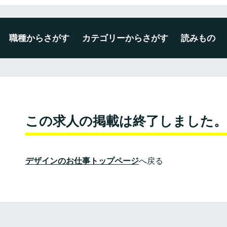
職種からさがす
カテゴリーからさがす
読みもの
デザイナー
エンジニア
ディレクター・プロデューサー
企画・マーケティング
編集・ライター
広報・事務・その他
未経験・新卒可
広告・出版・印刷
プロダクト・雑貨
空間・ディスプレイ
建築・インテリア
WEB・ゲーム・アプリ
映像・写真・アニメーション
ファッション・テキスタイル
この求人の掲載は終了しました。
デザインのお仕事トップページ
へ戻る